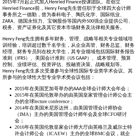
年
月起正式加入
授课团队。
在创立
2015
7
Henried Finance
前，
先生曾任职于全球四大会计师
Henried Finance
Henry Feng
事务所之一德勤，曾为泰科电子、陶氏化学、国际纸业、
、德国永恒力、宝钢股份等国内外
强企业提供公司、
ZARA
500
税务、资产证券化及其它资本市场财务及法律相关服务。
先生拥有多年财务、管理、战略等相关专业领域培
Henry Feng
训经验，培训超过数千名学生，从企业高管、财务总监、财务
经理、财务专员到在校大学生，其专业领域包括国际财务报告
准则（
）、美国会计准则（
）、成本管理、预算
IFRS
US GAAP
控制、业绩评估、投资评估、投融资决策、战略规划等。
先生多次受邀参与全球性国际专业类学术会议。其
Henry Feng
所参与的全球性大型专业学术类会议包括：
年在美国芝加哥举办的
全球会计师大会年会；
2015
AAA
2015
年在英国伦敦举办的由英国皇家管理会计师公会主
办的全球
lecture conference
；
2014
年在美国米尼苏达州，由美国管理会计师协会
（
IMA
）主办的美国管理会计师年会及全球
CFO
研讨
会；
2016
年在英国伦敦皇家会计师大厅由英格兰及威尔士特
许会计师公会（
ICAEW
）主办的全球
BMC
会议，就企