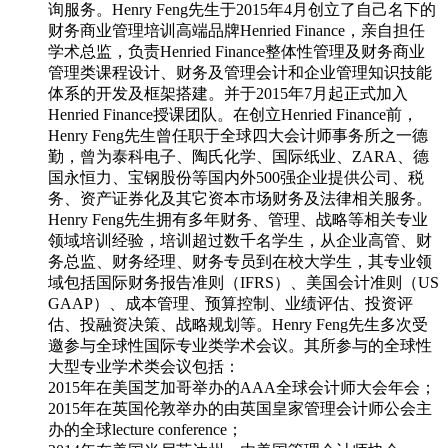
询服务。Henry Feng先生于2015年4月创立了自己名下的
财务商业管理培训高端品牌Henried Finance，亲自担任
学术总监，负责Henried Finance整体性管理及财务商业
管理类课程设计、财务及管理会计和企业管理知识技能
体系的开发及框架搭建。并于2015年7月起正式加入
Henried Finance授课团队。在创立Henried Finance前，
Henry Feng先生曾任职于全球四大会计师事务所之一德
勤，曾为泰科电子、陶氏化学、国际纸业、ZARA、德
国永恒力、宝钢股份等国内外500强企业提供公司、税
务、资产证券化及其它资本市场财务及法律相关服务。
Henry Feng先生拥有多年财务、管理、战略等相关专业
领域培训经验，培训超过数千名学生，从企业高管、财
务总监、财务经理、财务专员到在校大学生，其专业领
域包括国际财务报告准则（IFRS）、美国会计准则（US
GAAP）、成本管理、预算控制、业绩评估、投资评
估、投融资决策、战略规划等。Henry Feng先生多次受
邀参与全球性国际专业类学术会议。其所参与的全球性
大型专业学术类会议包括：
2015年在美国芝加哥举办的AAA全球会计师大会年会；
2015年在英国伦敦举办的由英国皇家管理会计师公会主
办的全球lecture conference；