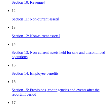
Section 10: RevenueⅡ
12
Section 11: Non-current assetsⅠ
13
Section 12: Non-current assetsⅡ
14
Section 13: Non-current assets held for sale and discontinued
operations
15
Section 14: Employee benefits
16
Section 15: Provisions, contingencies and events after the
reporting period
17