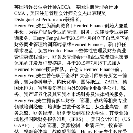
英国特许公认会计师ACCA，美国注册管理会计师
CMA，美国注册管理会计师公会杰出表现奖
Distinguished Performance获得者。
Henry Feng先生为瀚商教育 | Henried Finance创始人兼董
事长，为客户提供专业的管理、财务、法律等专业类咨
询服务。Henry Feng先生于2015年4月创立了自己名下的
财务商业管理培训高端品牌Henried Finance，亲自担任
学术总监，负责Henried Finance整体性管理及财务商业
管理类课程设计、财务及管理会计和企业管理知识技能
体系的开发及框架搭建。并于2015年7月起正式加入
Henried Finance授课团队。在创立Henried Finance前，
Henry Feng先生曾任职于全球四大会计师事务所之一德
勤，曾为泰科电子、陶氏化学、国际纸业、ZARA、德
国永恒力、宝钢股份等国内外500强企业提供公司、税
务、资产证券化及其它资本市场财务及法律相关服务。
Henry Feng先生拥有多年财务、管理、战略等相关专业
领域培训经验，培训超过数千名学生，从企业高管、财
务总监、财务经理、财务专员到在校大学生，其专业领
域包括国际财务报告准则（IFRS）、美国会计准则（US
GAAP）、成本管理、预算控制、业绩评估、投资评
估、投融资决策、战略规划等。Henry Feng先生多次受