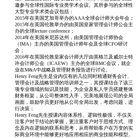
邀参与全球性国际专业类学术会议。其所参与的全球性
大型专业学术类会议包括：
2015年在美国芝加哥举办的AAA全球会计师大会年会；
2015年在英国伦敦举办的由英国皇家管理会计师公会主
办的全球lecture conference；
2014年在美国米尼苏达州，由美国管理会计师协会
（IMA）主办的美国管理会计师年会及全球CFO研讨
会；
2016年在英国伦敦皇家会计师大厅由英格兰及威尔士特
许会计师公会（ICAEW）主办的全球BMC会议，就企
业在M&A中战略及管理财务报告进行讨论。
Henry Feng先生是业内仅有的几位同时精通财务会计、
管理会计及战略管理的培训师之一，其授课结合了该三
项专业领域的知识及技能，为企业及私人学员搭建整体
财务框架，从公司整体性入手，完美地展现公司的全局
画面，鼓励学员更好地从公司全局出发，考虑问题，进
行决策；
Henry Feng先生授课内容体系性、逻辑性极强，不仅关
注客户对于结论的掌握，更注重客户对于思维方式、理
念及内在逻辑的联系和思考，从而帮助客户在万变的实
际商业环境中能够更好地应用相应的商业技能和模型。