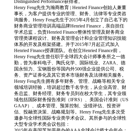
Distinguished Performance获得者。
Henry Feng先生为瀚商教育 | Henried Finance创始人兼董
事长，为客户提供专业的管理、财务、法律等专业类咨
询服务。Henry Feng先生于2015年4月创立了自己名下的
财务商业管理培训高端品牌Henried Finance，亲自担任
学术总监，负责Henried Finance整体性管理及财务商业
管理类课程设计、财务及管理会计和企业管理知识技能
体系的开发及框架搭建。并于2015年7月起正式加入
Henried Finance授课团队。在创立Henried Finance前，
Henry Feng先生曾任职于全球四大会计师事务所之一德
勤，曾为泰科电子、陶氏化学、国际纸业、ZARA、德
国永恒力、宝钢股份等国内外500强企业提供公司、税
务、资产证券化及其它资本市场财务及法律相关服务。
Henry Feng先生拥有多年财务、管理、战略等相关专业
领域培训经验，培训超过数千名学生，从企业高管、财
务总监、财务经理、财务专员到在校大学生，其专业领
域包括国际财务报告准则（IFRS）、美国会计准则（US
GAAP）、成本管理、预算控制、业绩评估、投资评
估、投融资决策、战略规划等。Henry Feng先生多次受
邀参与全球性国际专业类学术会议。其所参与的全球性
大型专业学术类会议包括：
2015年在美国芝加哥举办的AAA全球会计师大会年会；