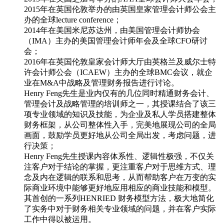
2015年在英国伦敦举办的由英国皇家管理会计师公会主
办的全球lecture conference；
2014年在美国米尼苏达州，由美国管理会计师协会
（IMA）主办的美国管理会计师年会及全球CFO研讨
会；
2016年在英国伦敦皇家会计师大厅由英格兰及威尔士特
许会计师公会（ICAEW）主办的全球BMC会议，就企
业在M&A中战略及管理财务报告进行讨论。
Henry Feng先生是业内仅有的几位同时精通财务会计、
管理会计及战略管理的培训师之一，其授课结合了该三
项专业领域的知识及技能，为企业及私人学员搭建整体
财务框架，从公司整体性入手，完美地展现公司的全局
画面，鼓励学员更好地从公司全局出发，考虑问题，进
行决策；
Henry Feng先生授课内容体系性、逻辑性极强，不仅关
注客户对于结论的掌握，更注重客户对于思维方式、理
念及内在逻辑的联系和思考，从而帮助客户在万变的实
际商业环境中能够更好地应用相应的商业技能和模型。
其首创的一系列HENRIED 财务模型方法，极大地简化
了实务中对于财务相关专业领域的问题，并在客户实际
工作中得以被运用。