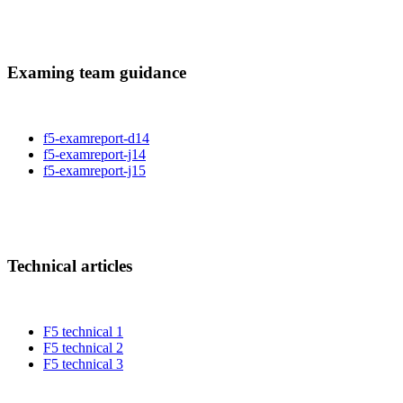
Examing team guidance
f5-examreport-d14
f5-examreport-j14
f5-examreport-j15
Technical articles
F5 technical 1
F5 technical 2
F5 technical 3