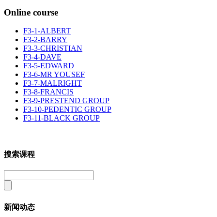
Online course
F3-1-ALBERT
F3-2-BARRY
F3-3-CHRISTIAN
F3-4-DAVE
F3-5-EDWARD
F3-6-MR YOUSEF
F3-7-MALRIGHT
F3-8-FRANCIS
F3-9-PRESTEND GROUP
F3-10-PEDENTIC GROUP
F3-11-BLACK GROUP
搜索课程
新闻动态