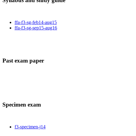
Syllabus and study guide
ffa-f3-sg-feb14-aug15
ffa-f3-sg-sep15-aug16
Past exam paper
Specimen exam
f3-specimen-j14