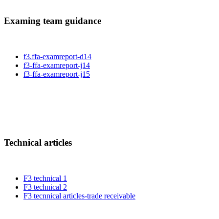
Examing team guidance
f3.ffa-examreport-d14
f3-ffa-examreport-j14
f3-ffa-examreport-j15
Technical articles
F3 technical 1
F3 technical 2
F3 tecnnical articles-trade receivable