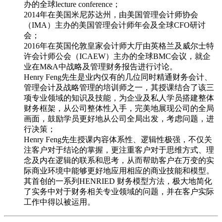
办的全球lecture conference；
2014年在美国米尼苏达州，由美国管理会计师协会
（IMA）主办的美国管理会计师年会及全球CFO研讨
会；
2016年在英国伦敦皇家会计师大厅由英格兰及威尔士特
许会计师公会（ICAEW）主办的全球BMC会议，就企
业在M&A中战略及管理财务报告进行讨论。
Henry Feng先生是业内仅有的几位同时精通财务会计、
管理会计及战略管理的培训师之一，其授课结合了该三
项专业领域的知识及技能，为企业及私人学员搭建整体
财务框架，从公司整体性入手，完美地展现公司的全局
画面，鼓励学员更好地从公司全局出发，考虑问题，进
行决策；
Henry Feng先生授课内容体系性、逻辑性极强，不仅关
注客户对于结论的掌握，更注重客户对于思维方式、理
念及内在逻辑的联系和思考，从而帮助客户在万变的实
际商业环境中能够更好地应用相应的商业技能和模型。
其首创的一系列HENRIED 财务模型方法，极大地简化
了实务中对于财务相关专业领域的问题，并在客户实际
工作中得以被运用。