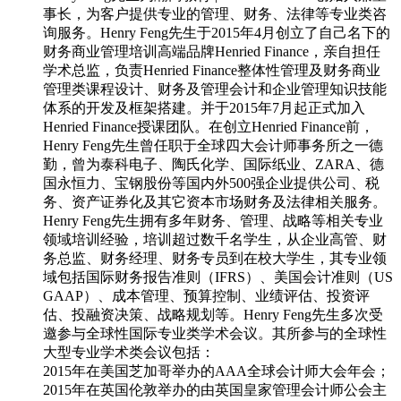
事长，为客户提供专业的管理、财务、法律等专业类咨
询服务。Henry Feng先生于2015年4月创立了自己名下的
财务商业管理培训高端品牌Henried Finance，亲自担任
学术总监，负责Henried Finance整体性管理及财务商业
管理类课程设计、财务及管理会计和企业管理知识技能
体系的开发及框架搭建。并于2015年7月起正式加入
Henried Finance授课团队。在创立Henried Finance前，
Henry Feng先生曾任职于全球四大会计师事务所之一德
勤，曾为泰科电子、陶氏化学、国际纸业、ZARA、德
国永恒力、宝钢股份等国内外500强企业提供公司、税
务、资产证券化及其它资本市场财务及法律相关服务。
Henry Feng先生拥有多年财务、管理、战略等相关专业
领域培训经验，培训超过数千名学生，从企业高管、财
务总监、财务经理、财务专员到在校大学生，其专业领
域包括国际财务报告准则（IFRS）、美国会计准则（US
GAAP）、成本管理、预算控制、业绩评估、投资评
估、投融资决策、战略规划等。Henry Feng先生多次受
邀参与全球性国际专业类学术会议。其所参与的全球性
大型专业学术类会议包括：
2015年在美国芝加哥举办的AAA全球会计师大会年会；
2015年在英国伦敦举办的由英国皇家管理会计师公会主